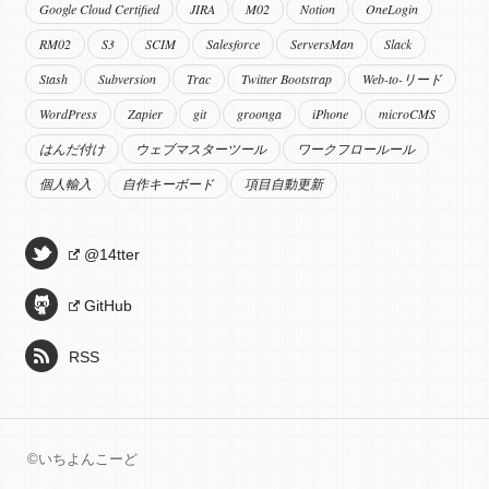
Google Cloud Certified
JIRA
M02
Notion
OneLogin
RM02
S3
SCIM
Salesforce
ServersMan
Slack
Stash
Subversion
Trac
Twitter Bootstrap
Web-to-リード
WordPress
Zapier
git
groonga
iPhone
microCMS
はんだ付け
ウェブマスターツール
ワークフロールール
個人輸入
自作キーボード
項目自動更新
@14tter
GitHub
RSS
©いちよんこーど