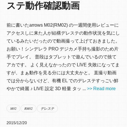
ステ動作確認動画
前に書いたarrows M02(RM02) の一週間使用レビューに
アクセスしに来た人が結構デレステの動作状況を気にし
ているみたいだったので動画撮って上げておきました。
お願い！シンデレラ PRO デジカメ手持ち撮影のため片
手でプレイ。 普段はタブレットで遊んでいるので捨て
アカです。 よく見えなかったので LIVE 失敗になってま
すが、まぁ動作を見る分には大丈夫かと。 直撮り動画
では分からないけど、有機 EL でのデレステすっごい鮮
やかで綺麗 ♪ LIVE 設定 3D 軽量 タッ ...
>> Read more
M02
RM02
デレステ
2015/12/20