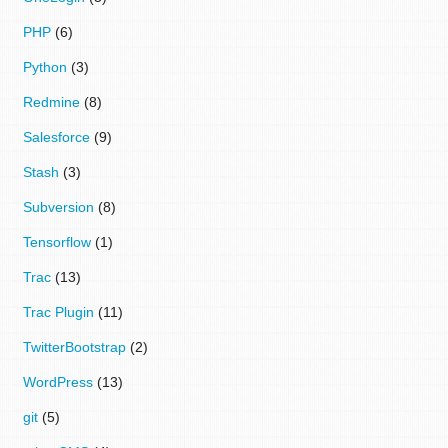
PHP
(6)
Python
(3)
Redmine
(8)
Salesforce
(9)
Stash
(3)
Subversion
(8)
Tensorflow
(1)
Trac
(13)
Trac Plugin
(11)
TwitterBootstrap
(2)
WordPress
(13)
git
(5)