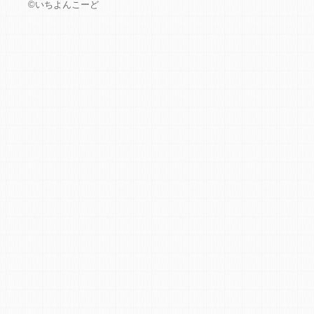
©いちよんこーど