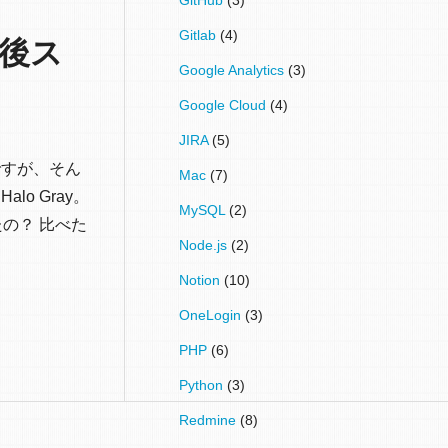
Gitlab
(4)
購入後ス
Google Analytics
(3)
Google Cloud
(4)
JIRA
(5)
いですが、そん
Mac
(7)
o Gray。
MySQL
(2)
たの？ 比べた
Node.js
(2)
Notion
(10)
OneLogin
(3)
PHP
(6)
Python
(3)
Redmine
(8)