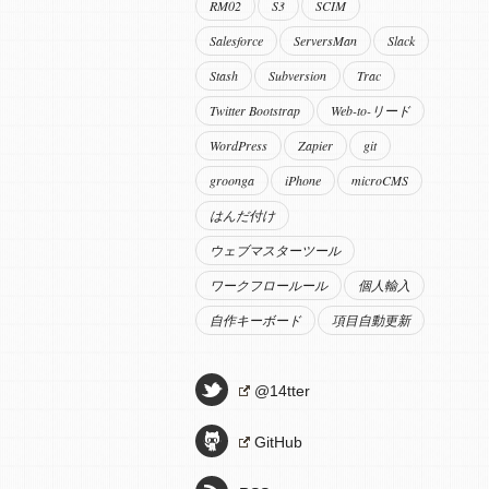
RM02
S3
SCIM
Salesforce
ServersMan
Slack
Stash
Subversion
Trac
Twitter Bootstrap
Web-to-リード
WordPress
Zapier
git
groonga
iPhone
microCMS
はんだ付け
ウェブマスターツール
ワークフロールール
個人輸入
自作キーボード
項目自動更新
@14tter
GitHub