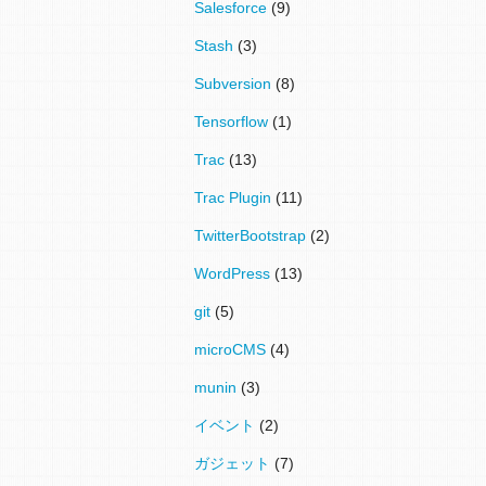
Salesforce
(9)
Stash
(3)
Subversion
(8)
Tensorflow
(1)
Trac
(13)
Trac Plugin
(11)
TwitterBootstrap
(2)
WordPress
(13)
git
(5)
microCMS
(4)
munin
(3)
イベント
(2)
ガジェット
(7)