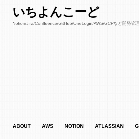
いちよんこーど
Notion/Jira/Confluence/GitHub/OneLogin/AWS/
ABOUT
AWS
NOTION
ATLASSIAN
G