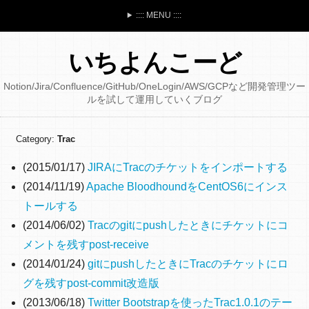
:::: MENU ::::
いちよんこーど
Notion/Jira/Confluence/GitHub/OneLogin/AWS/GCPなど開発管理ツー
ルを試して運用していくブログ
Category:
Trac
(2015/01/17)
JIRAにTracのチケットをインポートする
(2014/11/19)
Apache BloodhoundをCentOS6にインス
トールする
(2014/06/02)
Tracのgitにpushしたときにチケットにコ
メントを残すpost-receive
(2014/01/24)
gitにpushしたときにTracのチケットにロ
グを残すpost-commit改造版
(2013/06/18)
Twitter Bootstrapを使ったTrac1.0.1のテー