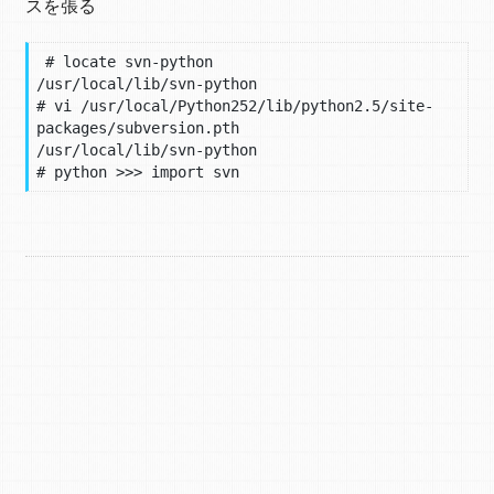
スを張る
 # locate svn-python

/usr/local/lib/svn-python

# vi /usr/local/Python252/lib/python2.5/site-
packages/subversion.pth

/usr/local/lib/svn-python
