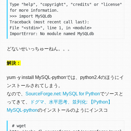
Type "help", "copyright", "credits" or "license" 
for more information.

>>> import MySQLdb

Traceback (most recent call last):

File "<stdin>", line 1, in <module>

ImportError: No module named MySQLdb
どないせいっちゅーねん。。。
解決：
yum -y install MySQL-pythonでは、python2.4のほうにイ
ンストールされてしまう。
なので、
SourceForge.net: MySQL for Python
でソースと
ってきて、
ドグマ、水平思考、並列化: 【Python】
MySQL-python
のインストールのようにインスコ
 # wget 