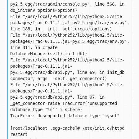
py2.5.egg/trac/admin/console.py", line 568, in 
do_initenv options=options)

File "/usr/local/Python252/lib/python2.5/site-
packages/Trac-0.11.1.ja1-py2.5.egg/trac/env.py", 
line 188, in __init__self.create(options)

File "/usr/local/Python252/lib/python2.5/site-
packages/Trac-0.11.1.ja1-py2.5.egg/trac/env.py", 
line 311, in create 
DatabaseManager(self).init_db()

File "/usr/local/Python252/lib/python2.5/site-
packages/Trac-0.11.1.ja1-
py2.5.egg/trac/db/api.py", line 69, in init_db 
connector, args = self._get_connector()

File "/usr/local/Python252/lib/python2.5/site-
packages/Trac-0.11.1.ja1-
py2.5.egg/trac/db/api.py", line 97, in 
_get_connector raise TracError('Unsupported 
database type "%s"' % scheme)

TracError: Unsupported database type "mysql"

[root@localhost .egg-cache]# /etc/init.d/httpd 
restart
