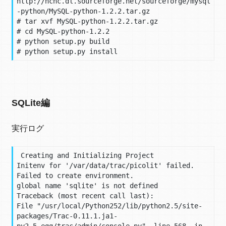
http://nchc.dl.sourceforge.net/sourceforge/mysql
-python/MySQL-python-1.2.2.tar.gz

# tar xvf MySQL-python-1.2.2.tar.gz

# cd MySQL-python-1.2.2

# python setup.py build

# python setup.py install
SQLite編
実行ログ
 Creating and Initializing Project

Initenv for '/var/data/trac/picolit' failed.

Failed to create environment.

global name 'sqlite' is not defined

Traceback (most recent call last):

File "/usr/local/Python252/lib/python2.5/site-
packages/Trac-0.11.1.ja1-
py2.5.egg/trac/admin/console.py", line 568, in 