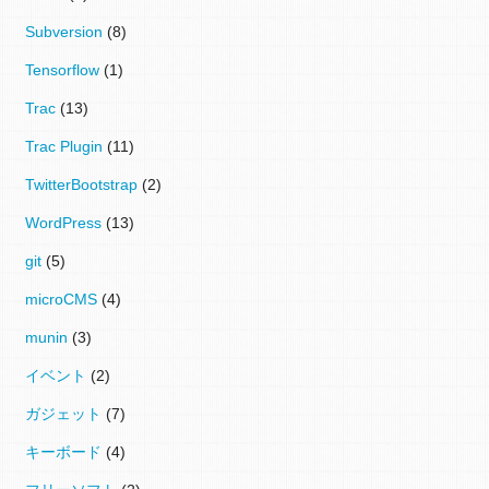
Subversion
(8)
Tensorflow
(1)
Trac
(13)
Trac Plugin
(11)
TwitterBootstrap
(2)
WordPress
(13)
git
(5)
microCMS
(4)
munin
(3)
イベント
(2)
ガジェット
(7)
キーボード
(4)