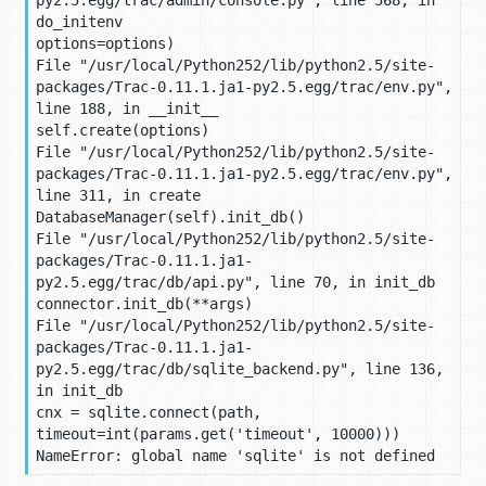
do_initenv

options=options)

File "/usr/local/Python252/lib/python2.5/site-
packages/Trac-0.11.1.ja1-py2.5.egg/trac/env.py", 
line 188, in __init__

self.create(options)

File "/usr/local/Python252/lib/python2.5/site-
packages/Trac-0.11.1.ja1-py2.5.egg/trac/env.py", 
line 311, in create

DatabaseManager(self).init_db()

File "/usr/local/Python252/lib/python2.5/site-
packages/Trac-0.11.1.ja1-
py2.5.egg/trac/db/api.py", line 70, in init_db

connector.init_db(**args)

File "/usr/local/Python252/lib/python2.5/site-
packages/Trac-0.11.1.ja1-
py2.5.egg/trac/db/sqlite_backend.py", line 136, 
in init_db

cnx = sqlite.connect(path, 
timeout=int(params.get('timeout', 10000)))

NameError: global name 'sqlite' is not defined