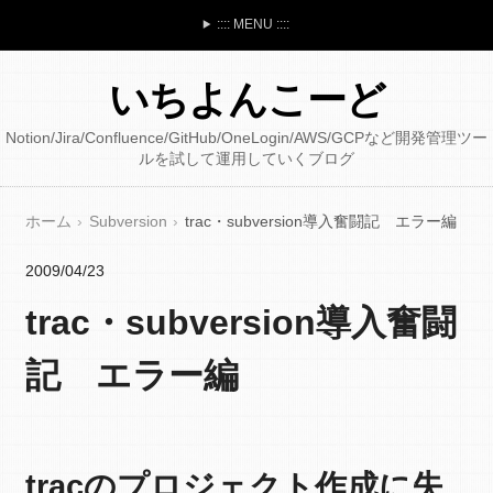
:::: MENU ::::
いちよんこーど
Notion/Jira/Confluence/GitHub/OneLogin/AWS/GCPなど開発管理ツー
ルを試して運用していくブログ
ホーム
Subversion
trac・subversion導入奮闘記 エラー編
2009/04/23
trac・subversion導入奮闘
記 エラー編
tracのプロジェクト作成に失