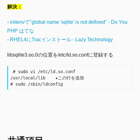
解決：
-
initenvで"global name 'sqlite' is not defined" - Do You
PHP はてな
-
RHEL4にTracインストール - Lazy Technology
libsqlite3.so.0の位置を/etc/ld.so.confに登録する
 # sudo vi /etc/ld.so.conf

/usr/local/lib    ★この行を追加

# sudo /sbin/ldconfig