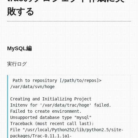
敗する
MySQL編
実行ログ
 Path to repository [/path/to/repos]> 
/var/data/svn/hoge

Creating and Initializing Project

Initenv for '/var/data/trac/hoge' failed.

Failed to create environment.

Unsupported database type "mysql"

Traceback (most recent call last):

File "/usr/local/Python252/lib/python2.5/site-
packages/Trac-0.11.1.ja1-