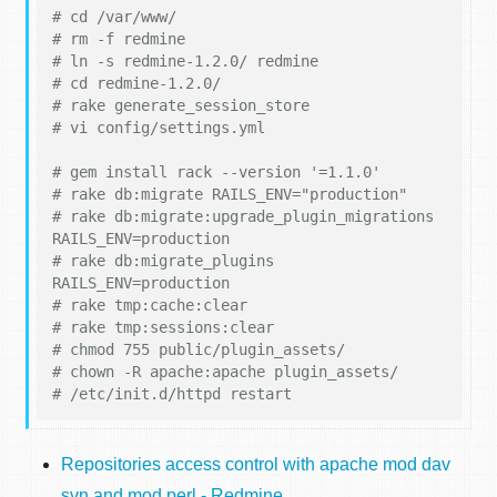
# cd /var/www/
# rm -f redmine
# ln -s redmine-1.2.0/ redmine
# cd redmine-1.2.0/
# rake generate_session_store
# vi config/settings.yml
# gem install rack --version '=1.1.0'
# rake db:migrate RAILS_ENV="production"
# rake db:migrate:upgrade_plugin_migrations 
RAILS_ENV=production
# rake db:migrate_plugins 
RAILS_ENV=production
# rake tmp:cache:clear
# rake tmp:sessions:clear
# chmod 755 public/plugin_assets/
# chown -R apache:apache plugin_assets/
# /etc/init.d/httpd restart
Repositories access control with apache mod dav
svn and mod perl - Redmine