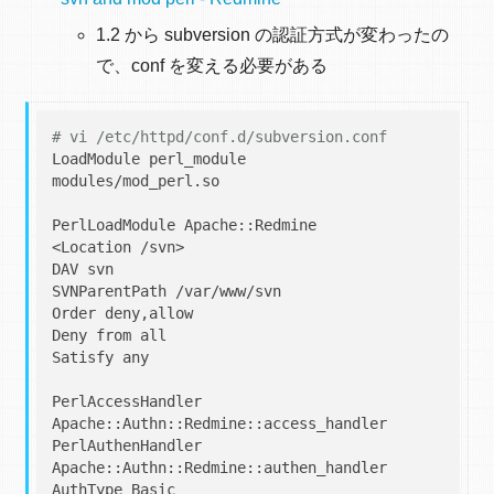
1.2 から subversion の認証方式が変わったの
で、conf を変える必要がある
# vi /etc/httpd/conf.d/subversion.conf
LoadModule perl_module        
modules/mod_perl.so

PerlLoadModule Apache::Redmine

<Location /svn>

DAV svn

SVNParentPath /var/www/svn

Order deny,allow

Deny from all

Satisfy any

PerlAccessHandler 
Apache::Authn::Redmine::access_handler

PerlAuthenHandler 
Apache::Authn::Redmine::authen_handler

AuthType Basic
