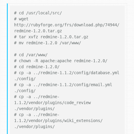
# cd /usr/local/src/
# wget 
http://rubyforge.org/frs/download.php/74944/
redmine-1.2.0.tar.gz
# tar xvfz redmine-1.2.0.tar.gz
# mv redmine-1.2.0 /var/www/
# cd /var/www/
# chown -R apache:apache redmine-1.2.0/
# cd redmine-1.2.0/
# cp -a ../redmine-1.1.2/config/database.yml 
./config/
# cp -a ../redmine-1.1.2/config/email.yml 
./config/
# cp -a ../redmine-
1.1.2/vendor/plugins/code_review 
./vendor/plugins/
# cp -a ../redmine-
1.1.2/vendor/plugins/wiki_extensions/ 
./vendor/plugins/