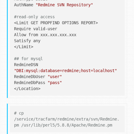
AuthName 
"Redmine SVN Repository"
#read-only access
<Limit GET PROPFIND OPTIONS REPORT>

Require valid-user

Allow from xxx.xxx.xxx.xxx

Satisfy any

</Limit>

## for mysql
RedmineDSN 
"DBI:mysql:database=redmine;host=localhost"
RedmineDbUser 
"user"
RedmineDbPass 
"pass"
# cp 
/service/tracfarm/redmine/extra/svn/Redmine.
pm /usr/lib/perl5/5.8.8/Apache/Redmine.pm