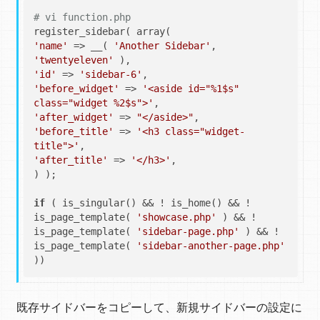
# vi function.php
'name'
 => __( 
'Another Sidebar'
, 
'twentyeleven'
'id'
 => 
'sidebar-6'
'before_widget'
 => 
'<aside id="%1$s" 
class="widget %2$s">'
'after_widget'
 => 
"</aside>"
'before_title'
 => 
'<h3 class="widget-
title">'
'after_title'
 => 
'</h3>'
,

) );

if
 ( is_singular() && ! is_home() && ! 
is_page_template( 
'showcase.php'
 ) && ! 
is_page_template( 
'sidebar-page.php'
 ) && ! 
is_page_template( 
'sidebar-another-page.php'
既存サイドバーをコピーして、新規サイドバーの設定に