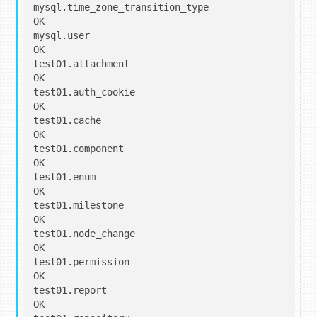
mysql.time_zone_transition_type                    
OK

mysql.user                                         
OK

test01.attachment                                  
OK

test01.auth_cookie                                 
OK

test01.cache                                       
OK

test01.component                                   
OK

test01.enum                                        
OK

test01.milestone                                   
OK

test01.node_change                                 
OK

test01.permission                                  
OK

test01.report                                      
OK
