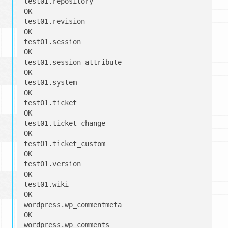
test01.repository                                  
OK

test01.revision                                    
OK

test01.session                                     
OK

test01.session_attribute                           
OK

test01.system                                      
OK

test01.ticket                                      
OK

test01.ticket_change                               
OK

test01.ticket_custom                               
OK

test01.version                                     
OK

test01.wiki                                        
OK

wordpress.wp_commentmeta                           
OK

wordpress.wp_comments                              