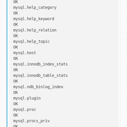
OK

mysql.help_category                                
OK

mysql.help_keyword                                 
OK

mysql.help_relation                                
OK

mysql.help_topic                                   
OK

mysql.host                                         
OK

mysql.innodb_index_stats                           
OK

mysql.innodb_table_stats                           
OK

mysql.ndb_binlog_index                             
OK

mysql.plugin                                       
OK

mysql.proc                                         
OK

mysql.procs_priv                                   
OK
