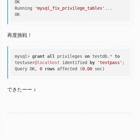
OK

Running 
'mysql_fix_privilege_tables'
...

再度挑戦！
mysql
>
grant
all
 privileges 
on
 testdb.
*
to
testuser
@localhost
 identified 
by
'testpass'
;

Query OK, 
0
rows
 affected (
0.00
できたーー ♪