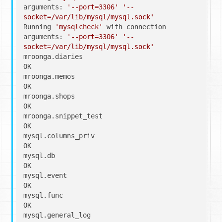
arguments: 
'--port=3306'
'--
socket=/var/lib/mysql/mysql.sock'
Running 
'mysqlcheck'
 with connection 
arguments: 
'--port=3306'
'--
socket=/var/lib/mysql/mysql.sock'
mroonga.diaries                                    
OK

mroonga.memos                                      
OK

mroonga.shops                                      
OK

mroonga.snippet_test                               
OK

mysql.columns_priv                                 
OK

mysql.db                                           
OK

mysql.event                                        
OK

mysql.func                                         
OK

mysql.general_log                                  