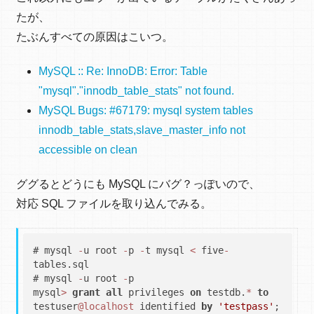
たが、
たぶんすべての原因はこいつ。
MySQL :: Re: InnoDB: Error: Table
"mysql"."innodb_table_stats" not found.
MySQL Bugs: #67179: mysql system tables
innodb_table_stats,slave_master_info not
accessible on clean
ググるとどうにも MySQL にバグ？っぽいので、
対応 SQL ファイルを取り込んでみる。
# mysql 
-
u root 
-
p 
-
t mysql 
<
 five
-
tables.sql

# mysql 
-
u root 
-
p

mysql
>
grant
all
 privileges 
on
 testdb.
*
to
testuser
@localhost
 identified 
by
'testpass'
;
