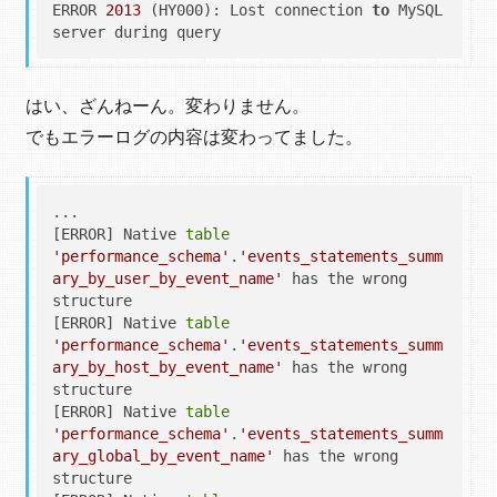
ERROR 
2013
 (HY000): Lost connection 
to
 MySQL 
はい、ざんねーん。変わりません。
でもエラーログの内容は変わってました。
...

[ERROR] Native 
table
'performance_schema'
.
'events_statements_summ
ary_by_user_by_event_name'
 has the wrong 
structure

[ERROR] Native 
table
'performance_schema'
.
'events_statements_summ
ary_by_host_by_event_name'
 has the wrong 
structure

[ERROR] Native 
table
'performance_schema'
.
'events_statements_summ
ary_global_by_event_name'
 has the wrong 
structure
