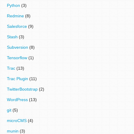
Python
(3)
Redmine
(8)
Salesforce
(9)
Stash
(3)
Subversion
(8)
Tensorflow
(1)
Trac
(13)
Trac Plugin
(11)
TwitterBootstrap
(2)
WordPress
(13)
git
(5)
microCMS
(4)
munin
(3)