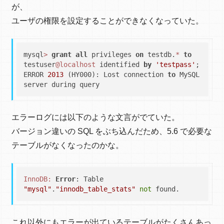
が、
ユーザの権限を設定することができなくなっていた。
mysql
>
grant
all
 privileges 
on
 testdb.
*
to
testuser
@localhost
 identified 
by
'testpass'
;

ERROR 
2013
 (HY000): Lost connection 
to
 MySQL 
エラーログには以下のような文言がでていた。
バージョン違いの SQL をぶち込んだため、5.6 で必要な
テーブルがなくなったのかな。
InnoDB:
Error
: Table 
"mysql"
.
"innodb_table_stats"
not
これ以外にもエラーが出ているテーブルがたくさんあっ