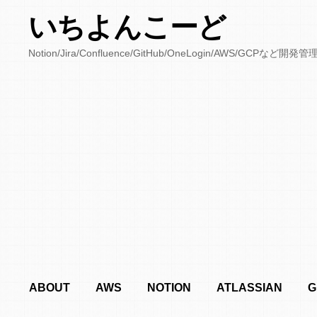
いちよんこーど
Notion/Jira/Confluence/GitHub/OneLogin/AWS/
ABOUT
AWS
NOTION
ATLASSIAN
G