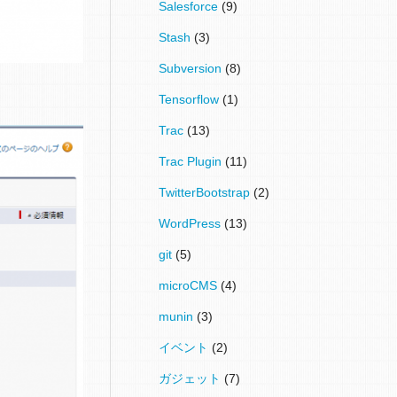
Salesforce
(9)
Stash
(3)
Subversion
(8)
Tensorflow
(1)
Trac
(13)
Trac Plugin
(11)
TwitterBootstrap
(2)
WordPress
(13)
git
(5)
microCMS
(4)
munin
(3)
イベント
(2)
ガジェット
(7)