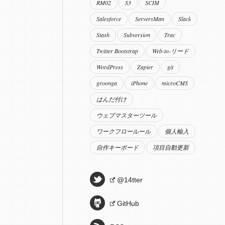
RM02
S3
SCIM
Salesforce
ServersMan
Slack
Stash
Subversion
Trac
Twitter Bootstrap
Web-to-リード
WordPress
Zapier
git
groonga
iPhone
microCMS
はんだ付け
ウェブマスターツール
ワークフロールール
個人輸入
自作キーボード
項目自動更新
@14tter
GitHub