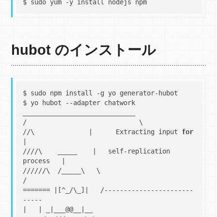
hubot のインストール
$ sudo npm install -g yo generator-hubot

$ yo hubot --adapter chatwork

_____________________________

/                             \

//\              |      Extracting input 
for
|

////\    _____    |   self-replication 
process   |

//////\  /_____\   \                             
/

======= |[^_/\_]|   /-----------------------
-----

|   | _|___@@__|__
