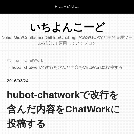
:::: MENU ::::
いちよんこーど
Notion/Jira/Confluence/GitHub/OneLogin/AWS/GCPなど開発管理ツー
ルを試して運用していくブログ
ホーム
ChatWork
hubot-chatworkで改行を含んだ内容をChatWorkに投稿する
2016/03/24
hubot-chatworkで改行を
含んだ内容をChatWorkに
投稿する