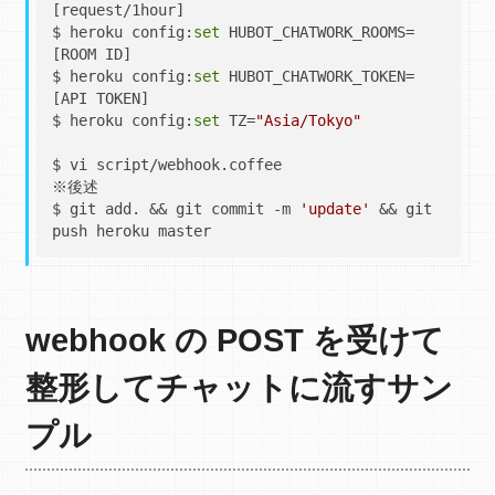
[request/1hour]

$ heroku config:
set
 HUBOT_CHATWORK_ROOMS=
[ROOM ID]

$ heroku config:
set
 HUBOT_CHATWORK_TOKEN=
[API TOKEN]

$ heroku config:
set
 TZ=
"Asia/Tokyo"
$ vi script/webhook.coffee

※後述

$ git add. && git commit -m 
'update'
 && git 
webhook の POST を受けて
整形してチャットに流すサン
プル