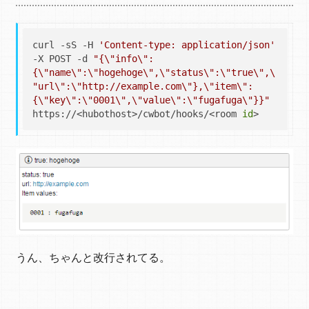
curl -sS -H 
'Content-type: application/json'
-X POST -d 
"{\"info\":
{\"name\":\"hogehoge\",\"status\":\"true\",\
"url\":\"http://example.com\"},\"item\":
{\"key\":\"0001\",\"value\":\"fugafuga\"}}"
https://<hubothost>/cwbot/hooks/<room 
id
うん、ちゃんと改行されてる。