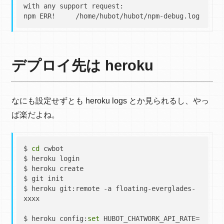
with any support request:

デプロイ先は heroku
なにも設定せずとも heroku logs とか見られるし、やっ
ぱ楽だよね。
$ 
cd
 cwbot

$ heroku login

$ heroku create

$ git init

$ heroku git:remote -a floating-everglades-
xxxx

$ heroku config:
set
 HUBOT_CHATWORK_API_RATE=