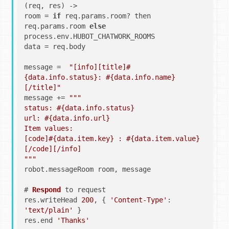
(req, res) ->

room = 
if
 req.
params
.
room
? then 
req.
params
.
room
else
process.
env
.
HUBOT_CHATWORK_ROOMS
data = req.
body
message =  
"[info][title]#
{data.info.status}: #{data.info.name}
[/title]"
message += 
""
"

status: #{data.info.status}

url: #{data.info.url}

Item values:

[code]#{data.item.key} : #{data.item.value}
[/code][/info]

"
""
robot.
messageRoom
 room, message

# 
Respond
 to request

res.
writeHead
200
, { 
'Content-Type'
: 
'text/plain'
 }

res.
end
'Thanks'