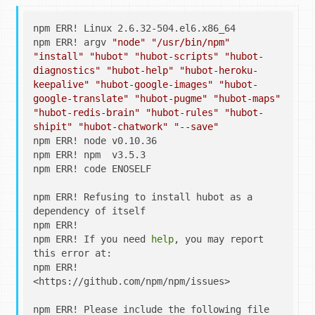
npm ERR! Linux 2.6.32-504.el6.x86_64

npm ERR! argv 
"node"
"/usr/bin/npm"
"install"
"hubot"
"hubot-scripts"
"hubot-
diagnostics"
"hubot-help"
"hubot-heroku-
keepalive"
"hubot-google-images"
"hubot-
google-translate"
"hubot-pugme"
"hubot-maps"
"hubot-redis-brain"
"hubot-rules"
"hubot-
shipit"
"hubot-chatwork"
"--save"
npm ERR! node v0.10.36

npm ERR! npm  v3.5.3

npm ERR! code ENOSELF

npm ERR! Refusing to install hubot as a 
dependency of itself

npm ERR!

npm ERR! If you need 
help
, you may report 
this error at:

npm ERR!     
<https://github.com/npm/npm/issues>

npm ERR! Please include the following file 