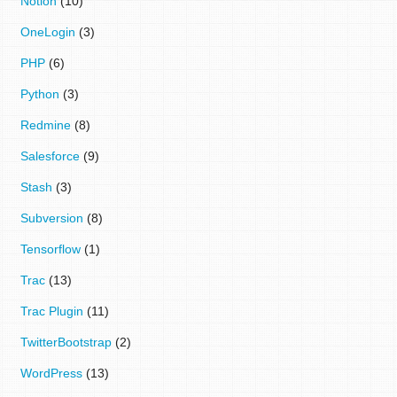
Notion
(10)
OneLogin
(3)
PHP
(6)
Python
(3)
Redmine
(8)
Salesforce
(9)
Stash
(3)
Subversion
(8)
Tensorflow
(1)
Trac
(13)
Trac Plugin
(11)
TwitterBootstrap
(2)
WordPress
(13)