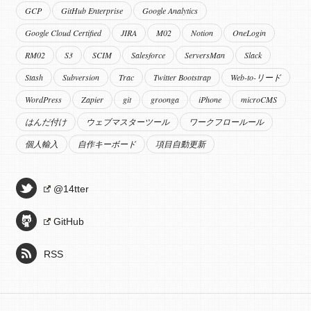
GCP
GitHub Enterprise
Google Analytics
Google Cloud Certified
JIRA
M02
Notion
OneLogin
RM02
S3
SCIM
Salesforce
ServersMan
Slack
Stash
Subversion
Trac
Twitter Bootstrap
Web-to-リード
WordPress
Zapier
git
groonga
iPhone
microCMS
はんだ付け
ウェブマスターツール
ワークフロールール
個人輸入
自作キーボード
項目自動更新
@14tter
GitHub
RSS