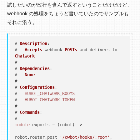
試したいのが改行を含んで返すということだけだけど、
webhook の処理をちょうど書いていたのでサンプルも
それに沿う。
# 
Description
:

#   
Accepts
 webhook 
POSTs
 and delivers to 
Chatwork
#

# 
Dependencies
:

#   
None
#

# 
Configurations
:

#   
HUBOT_CHATWORK_ROOMS
#   
HUBOT_CHATWORK_TOKEN
#

# 
Commands
:

module
.
exports
 = (robot) ->

robot.
router
.
post
'/cwbot/hooks/:room'
, 