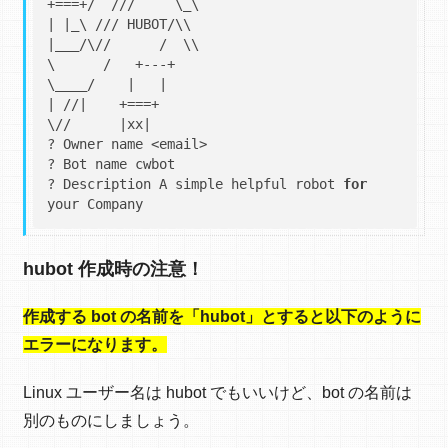
+===+/  ///     \_\

| |_\ /// HUBOT/\\

|___/\//      /  \\

\      /   +---+

\____/    |   |

| //|    +===+

\//      |xx|

? Owner name <email>

? Bot name cwbot

? Description A simple helpful robot 
for
hubot 作成時の注意！
作成する bot の名前を「hubot」とすると以下のように
エラーになります。
Linux ユーザー名は hubot でもいいけど、bot の名前は
別のものにしましょう。