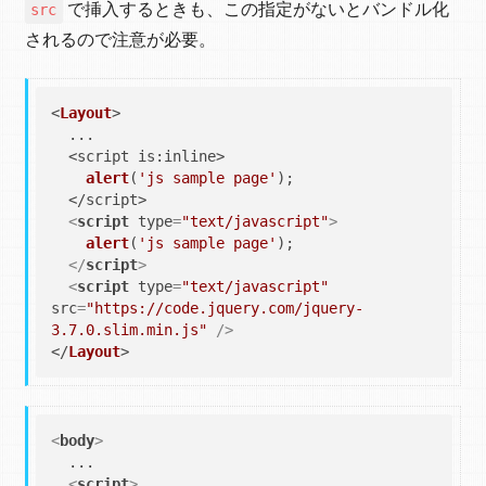
で挿入するときも、この指定がないとバンドル化
src
されるので注意が必要。
<
Layout
>

  ...

  <script 
is
:inline>

alert
(
'js sample page'
);

  </script>

<
script
type
=
"text/javascript"
>
alert
(
'js sample page'
);

</
script
>
<
script
type
=
"text/javascript"
src
=
"https://code.jquery.com/jquery-
3.7.0.slim.min.js"
 />
</
Layout
>
<
body
>
  ...

<
script
>