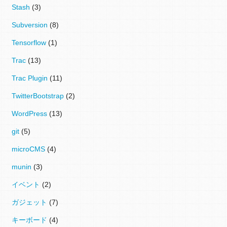
Stash
(3)
Subversion
(8)
Tensorflow
(1)
Trac
(13)
Trac Plugin
(11)
TwitterBootstrap
(2)
WordPress
(13)
git
(5)
microCMS
(4)
munin
(3)
イベント
(2)
ガジェット
(7)
キーボード
(4)