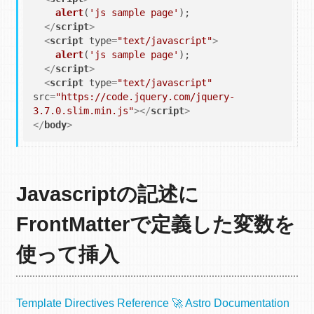
alert
(
'js sample page'
);

</
script
>
<
script
type
=
"text/javascript"
>
alert
(
'js sample page'
);

</
script
>
<
script
type
=
"text/javascript"
src
=
"https://code.jquery.com/jquery-
3.7.0.slim.min.js"
>
</
script
>
</
body
>
Javascriptの記述に
FrontMatterで定義した変数を
使って挿入
Template Directives Reference 🚀 Astro Documentation