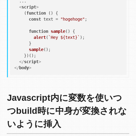
  ...

<
script
>
    (
function
 (
) {

const
 text = 
"hogehoge"
;

function
sample
(
) {

alert
(
`Hey 
${text}
`
);

      }

sample
();

    })();

</
script
>
</
body
>
Javascript内に変数を使いつ
つbuild時に中身が変換されな
いように挿入