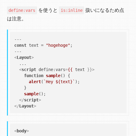
を使うと
扱いになるため点
define:vars
is:inline
は注意。
const
 text = 
"hogehoge"
;

<
Layout
>
  ...

<
script
define:vars
=
{{
text
 }}>
function
sample
(
) {

alert
(
`Hey 
${text}
`
);

    }

sample
();

</
script
>
</
Layout
>
<
body
>