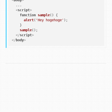
  ...

<
script
>
function
sample
(
) {

alert
(
'Hey hogehoge'
);

    }

sample
();

</
script
>
</
body
>