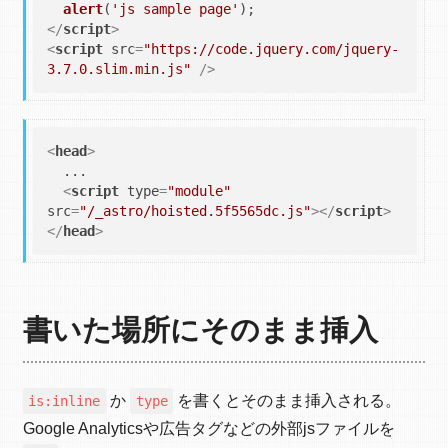
alert
(
'js sample page'
</
script
>
<
script
src
=
"https://code.jquery.com/jquery-
3.7.0.slim.min.js"
 />
<
head
>
  ...

<
script
type
=
"module"
src
=
"/_astro/hoisted.5f5565dc.js"
>
</
script
>
</
head
>
書いた場所にそのまま挿入
か
を書くとそのまま挿入される。
is:inline
type
Google Analyticsや広告タグなどの外部jsファイルを