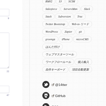
RM02
S3
SCIM
Salesforce
ServersMan
Slack
Stash
Subversion
Trac
Twitter Bootstrap
Web-to-リード
WordPress
Zapier
git
groonga
iPhone
microCMS
はんだ付け
ウェブマスターツール
ワークフロールール
個人輸入
自作キーボード
項目自動更新
@14tter
GitHub