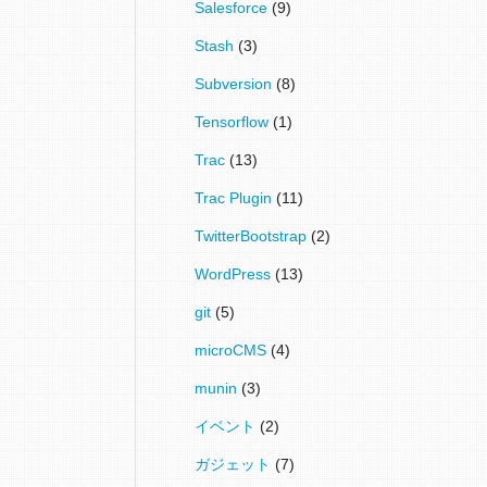
Salesforce
(9)
Stash
(3)
Subversion
(8)
Tensorflow
(1)
Trac
(13)
Trac Plugin
(11)
TwitterBootstrap
(2)
WordPress
(13)
git
(5)
microCMS
(4)
munin
(3)
イベント
(2)
ガジェット
(7)