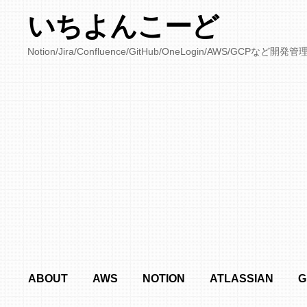
いちよんこーど
Notion/Jira/Confluence/GitHub/OneLogin/AWS/
ABOUT
AWS
NOTION
ATLASSIAN
G