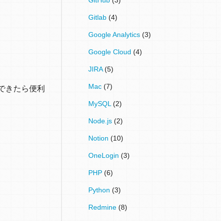
Gitlab
(4)
Google Analytics
(3)
Google Cloud
(4)
JIRA
(5)
Mac
(7)
理できたら便利
MySQL
(2)
Node.js
(2)
Notion
(10)
OneLogin
(3)
PHP
(6)
Python
(3)
Redmine
(8)