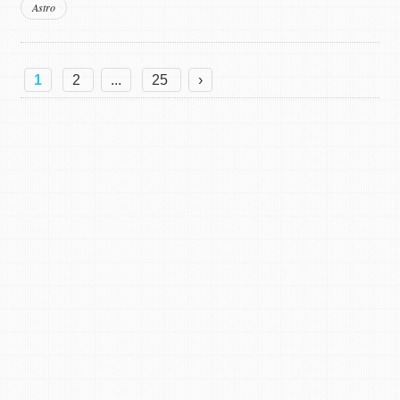
Astro
1
2
...
25
›