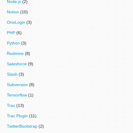
Node.js
(2)
Notion
(10)
OneLogin
(3)
PHP
(6)
Python
(3)
Redmine
(8)
Salesforce
(9)
Stash
(3)
Subversion
(8)
Tensorflow
(1)
Trac
(13)
Trac Plugin
(11)
TwitterBootstrap
(2)