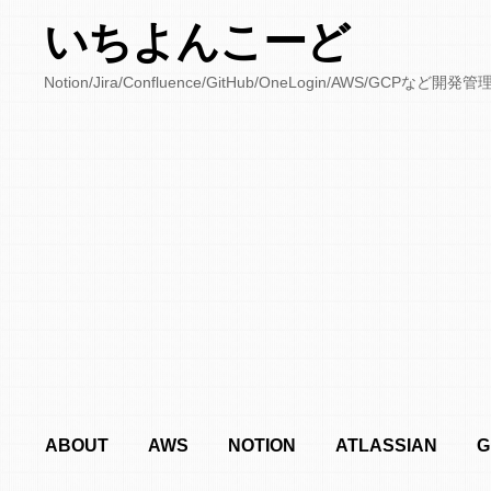
いちよんこーど
Notion/Jira/Confluence/GitHub/OneLogin/AWS/
ABOUT
AWS
NOTION
ATLASSIAN
G