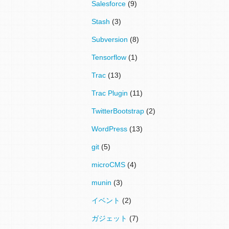
Salesforce
(9)
Stash
(3)
Subversion
(8)
Tensorflow
(1)
Trac
(13)
Trac Plugin
(11)
TwitterBootstrap
(2)
WordPress
(13)
git
(5)
microCMS
(4)
munin
(3)
イベント
(2)
ガジェット
(7)