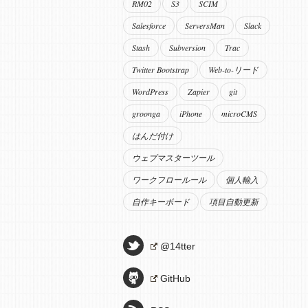
RM02
S3
SCIM
Salesforce
ServersMan
Slack
Stash
Subversion
Trac
Twitter Bootstrap
Web-to-リード
WordPress
Zapier
git
groonga
iPhone
microCMS
はんだ付け
ウェブマスターツール
ワークフロールール
個人輸入
自作キーボード
項目自動更新
@14tter
GitHub