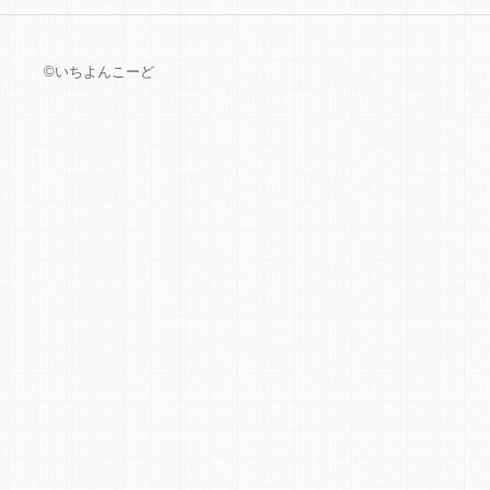
©いちよんこーど