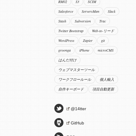
RM02
S3
SCIM
Salesforce
ServersMan
Slack
Stash
Subversion
Trac
Twitter Bootstrap
Web-to-リード
WordPress
Zapier
git
groonga
iPhone
microCMS
はんだ付け
ウェブマスターツール
ワークフロールール
個人輸入
自作キーボード
項目自動更新
@14tter
GitHub