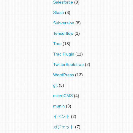
Salesforce
(9)
Stash
(3)
Subversion
(8)
Tensorflow
(1)
Trac
(13)
Trac Plugin
(11)
TwitterBootstrap
(2)
WordPress
(13)
git
(5)
microCMS
(4)
munin
(3)
イベント
(2)
ガジェット
(7)