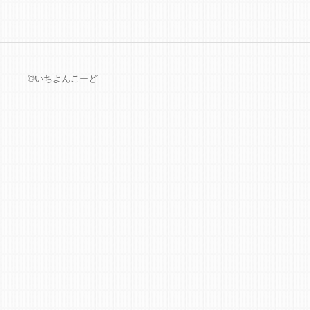
©いちよんこーど