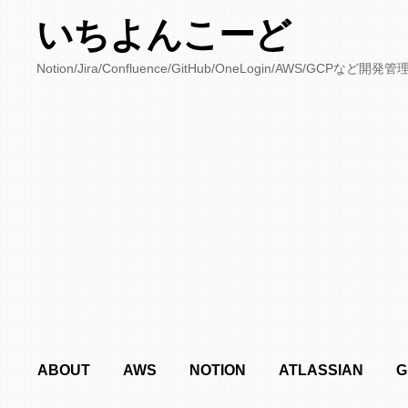
いちよんこーど
Notion/Jira/Confluence/GitHub/OneLogin/AWS/
ABOUT
AWS
NOTION
ATLASSIAN
G