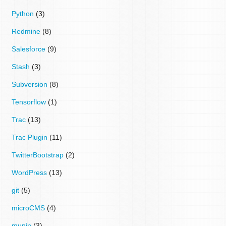
Python
(3)
Redmine
(8)
Salesforce
(9)
Stash
(3)
Subversion
(8)
Tensorflow
(1)
Trac
(13)
Trac Plugin
(11)
TwitterBootstrap
(2)
WordPress
(13)
git
(5)
microCMS
(4)
munin
(3)