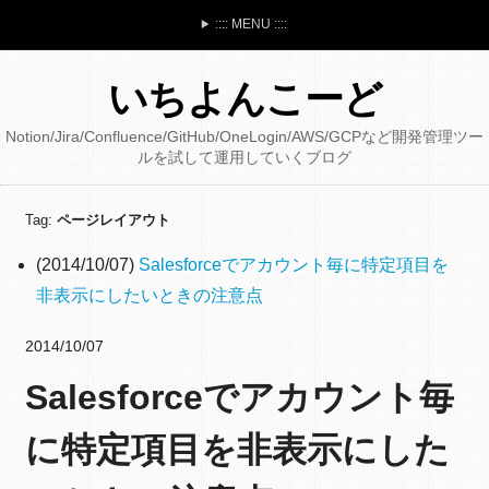
:::: MENU ::::
いちよんこーど
Notion/Jira/Confluence/GitHub/OneLogin/AWS/GCPなど開発管理ツー
ルを試して運用していくブログ
Tag:
ページレイアウト
(2014/10/07)
Salesforceでアカウント毎に特定項目を
非表示にしたいときの注意点
2014/10/07
Salesforceでアカウント毎
に特定項目を非表示にした